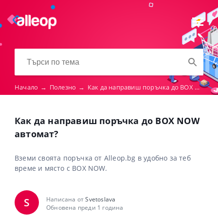
Начало
→
Полезно
→
Как да направиш поръчка до BOX NOW автомат?
Как да направиш поръчка до BOX NOW
автомат?
Вземи своята поръчка от Alleop.bg в удобно за теб
време и място с BOX NOW.
Написана от
Svetoslava
S
Обновена преди 1 година