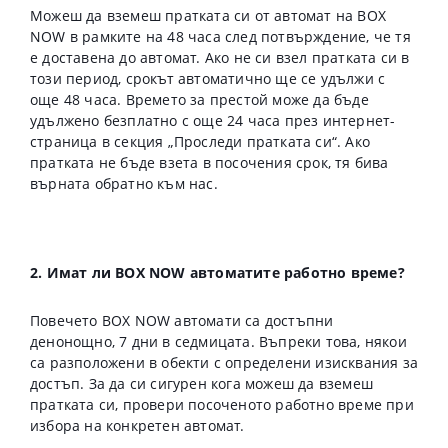
Можеш да вземеш пратката си от автомат на BOX
NOW в рамките на 48 часа след потвърждение, че тя
е доставена до автомат. Ако не си взел пратката си в
този период, срокът автоматично ще се удължи с
още 48 часа. Времето за престой може да бъде
удължено безплатно с още 24 часа през интернет-
страница в секция „Проследи пратката си“. Ако
пратката не бъде взета в посочения срок, тя бива
върната обратно към нас.
2. Имат ли BOX NOW автоматите работно време?
Повечето BOX NOW автомати са достъпни
денонощно, 7 дни в седмицата. Въпреки това, някои
са разположени в обекти с определени изисквания за
достъп. За да си сигурен кога можеш да вземеш
пратката си, провери посоченото работно време при
избора на конкретен автомат.