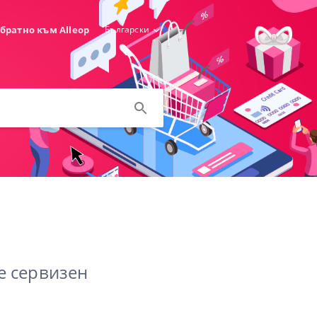
братно към Alleop
Български
е сервизен