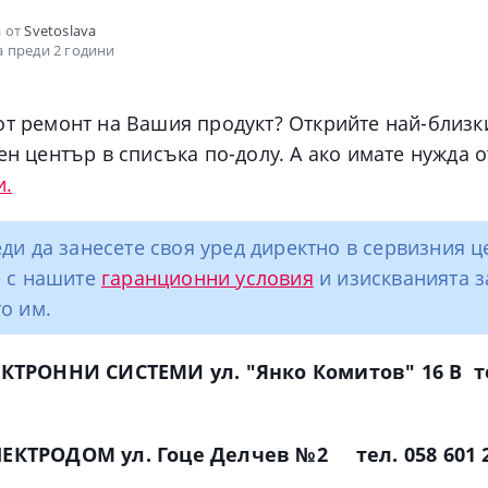
 от
Svetoslava
 преди 2 години
от ремонт на Вашия продукт? Открийте най-близк
ен център в списъка по-долу. А ако имате нужда 
и.
ди да занесете своя уред директно в сервизния 
е с нашите
гаранционни условия
и изискванията з
о им.
ЛЕКТРОННИ СИСТЕМИ ул. "Янко Комитов" 16 В т
ЛЕКТРОДОМ ул. Гоце Делчев №2 тел. 058 601 