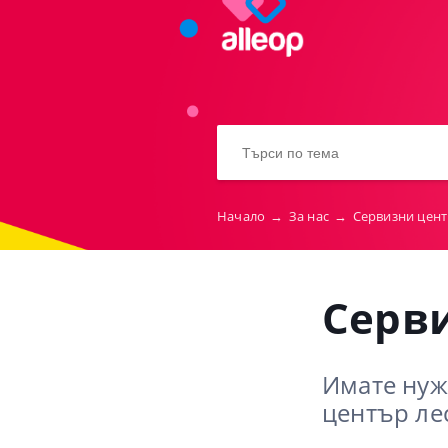
Начало
→
За нас
→
Сервизни цен
Серв
Имате нуж
център ле