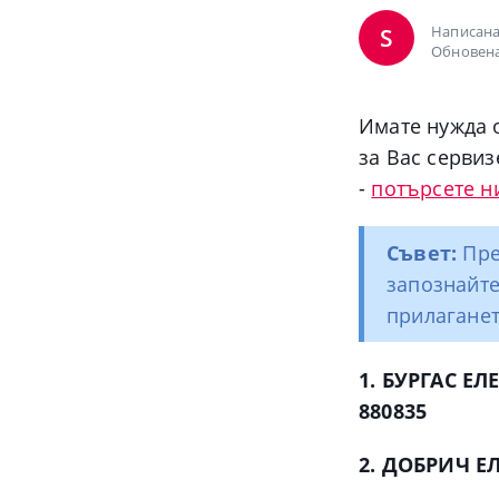
Написана
S
Обновена
Имате нужда 
за Вас сервиз
-
потърсете н
Съвет:
Пре
запознайт
прилаганет
1. БУРГАС Е
880835
2. ДОБРИЧ Е