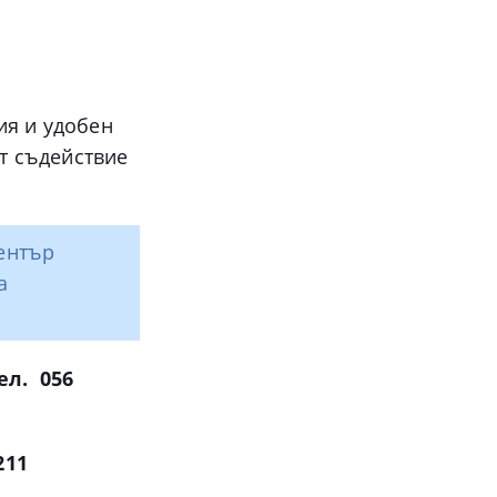
ия и удобен
от съдействие
център
а
ел. 056
211