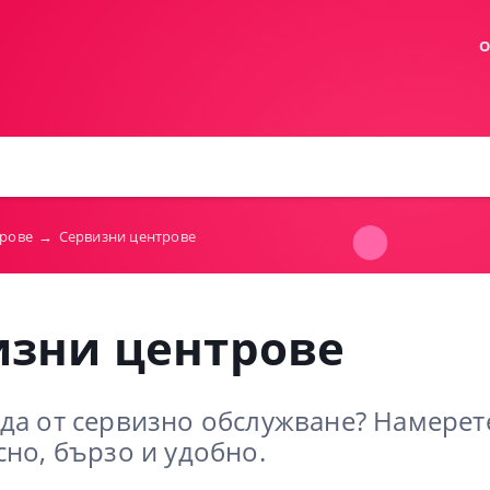
О
трове
→
Сервизни центрове
изни центрове
да от сервизно обслужване? Намерет
сно, бързо и удобно.