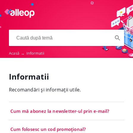
Acasă
→
Informatii
Informatii
Recomandări și informații utile.
Cum mă abonez la newsletter-ul prin e-mail?
Cum folosesc un cod promoțional?