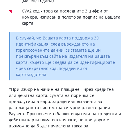
(месец/ година)
CVV2 код - това са последните 3 цифри от
номера, изписан в полето за подпис на Вашата
карта
В случай, че Вашата карта поддържа 3D
идентификация, след въвеждането на
горепосочените данни, системата ще Ви
прехвърли към сайта на издателя на Вашата
карта, където ще следва да се идентифицирате
чрез секретния код, подаден ви от
картоиздателя.
*
При избор на начин на плащане - чрез кредитна
или дебитна карта, сумата на поръчка се
превалутира в евро, заради използваната за
разплащането система за сигурни разплащания -
Paysera. При повечето банки, издатели на кредитни и
дебитни карти няма оскъпяване, но при други е
възможно да бъде начислена такса за