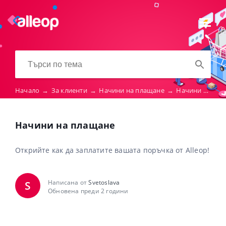
Начало
→
За клиенти
→
Начини на плащане
→
Начини на плащане
Начини на плащане
Открийте как да заплатите вашата поръчка от Alleop!
Написана от
Svetoslava
S
Обновена преди 2 години