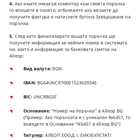
4.
Ако имате някакъв коментар към своята поръчка
го впишете в полето, отбележете ако желаете да
получите фактура и натиснете бутона Завършване на
поръчка.
5.
След като финализирате вашата поръчка ще
получите информация за нейния номер в системата
ни, както и информация за банковата сметка на
Alleop:
Вид валута:
BGN
IBAN:
BG64UNCR70001523609346
BIC:
UNCRBGSF
Основание:
"Номер на поръчка" в Alleop.BG
(Пример: Ако поръчката е с уникален №6457, то
въведете в Основание "N6457 в Alleop.BG")
Титуляр:
АЛЕОП ЕООД, с ЕИК/БУЛСТАТ/