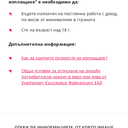
изплащане" е необходимо да:
Бъдете назначен на постоянна работа с доход,
по-висок от минималния в страната
Сте на възраст над 18 г.
Допълнителна информация:
Как да закупите продукт/и на изплащане?
Общи условия за отпускане на онлайн
потребителски кредит в евро или лева от
УниКредит Кънсюмър Файненсинг ЕАД
ОТКРИ ЛИ ИНФОРМАЦИЯТА, ОТ КОЯТО ИМАШЕ