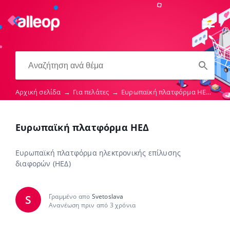
Αρχική σελίδα
→
Για πελάτες
→
Ευρωπαϊκή πλατφόρμα ΗΕΔ
→
Ευ
Ευρωπαϊκή πλατφόρμα ΗΕΔ
Ευρωπαϊκή πλατφόρμα ηλεκτρονικής επίλυσης
διαφορών (ΗΕΔ)
Γραμμένο απο
Svetoslava
S
Ανανέωση πριν από 3 χρόνια