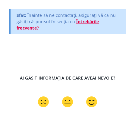
Sfat:
Înainte să ne contactați, asigurați-vă că nu
găsiți răspunsul în secția cu
Întrebările
frecvente?
AI GĂSIT INFORMAȚIA DE CARE AVEAI NEVOIE?