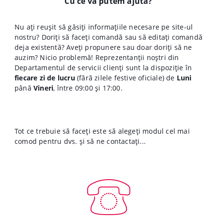
Cu ce vă putem ajuta?
Nu ați reușit să găsiți informațiile necesare pe site-ul
nostru? Doriți să faceți comandă sau să editați comandă
deja existentă? Aveți propunere sau doar doriți să ne
auzim? Nicio problemă! Reprezentanții noștri din
Departamentul de servicii clienți sunt la dispoziție în
fiecare zi de lucru
(fără zilele festive oficiale) de
Luni
până
Vineri
, între 09:00 și 17:00.
Tot ce trebuie să faceți este să alegeți modul cel mai
comod pentru dvs. și să ne contactați...