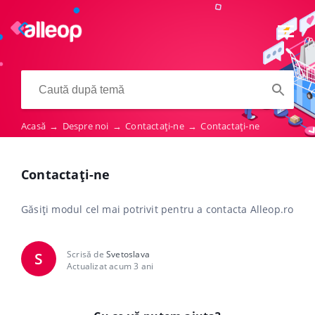
Acasă
→
Despre noi
→
Contactați-ne
→
Contactați-ne
Contactați-ne
Găsiți modul cel mai potrivit pentru a contacta Alleop.ro
Scrisă de
Svetoslava
S
Actualizat acum 3 ani