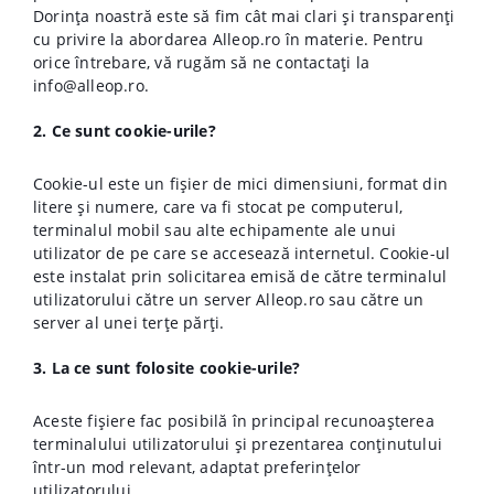
Dorința noastră este să fim cât mai clari și transparenți
cu privire la abordarea Alleop.ro în materie. Pentru
orice întrebare, vă rugăm să ne contactați la
info@alleop.ro
.
2. Ce sunt cookie-urile?
Cookie-ul este un fișier de mici dimensiuni, format din
litere și numere, care va fi stocat pe computerul,
terminalul mobil sau alte echipamente ale unui
utilizator de pe care se accesează internetul. Cookie-ul
este instalat prin solicitarea emisă de către terminalul
utilizatorului către un server Alleop.ro sau către un
server al unei terțe părți.
3. La ce sunt folosite cookie-urile?
Aceste fișiere fac posibilă în principal recunoașterea
terminalului utilizatorului și prezentarea conținutului
într-un mod relevant, adaptat preferințelor
utilizatorului.