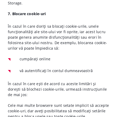
Storage.
7. Blocare cookie-uri
În cazul în care doriți sa blocați cookie-urile, unele
funcționalități ale site‑ului vor fi oprite, iar acest lucru
poate genera anumite disfuncționalități sau erori în
folosirea site-ului nostru. De exemplu, blocarea cookie-
urilor vă poate împiedica să:
cumpărați online
vă autentificați în contul dumneavoastră
În cazul în care ești de acord cu aceste limitări și
dorești să blochezi cookie-urile, urmează instrucțiunile
de mai jos:
Cele mai multe browsere sunt setate implicit să accepte
cookie-uri, dar aveți posibilitatea să modificați setările
pentru a bloca unele sau toate cookie-urile.