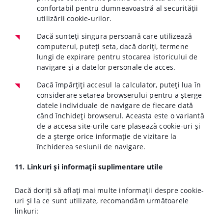
confortabil pentru dumneavoastră al securității
utilizării cookie-urilor.
Dacă sunteți singura persoană care utilizează
computerul, puteți seta, dacă doriți, termene
lungi de expirare pentru stocarea istoricului de
navigare și a datelor personale de acces.
Dacă împărțiți accesul la calculator, puteți lua în
considerare setarea browserului pentru a șterge
datele individuale de navigare de fiecare dată
când închideți browserul. Aceasta este o variantă
de a accesa site-urile care plasează cookie-uri și
de a șterge orice informație de vizitare la
închiderea sesiunii de navigare.
11. Linkuri și informații suplimentare utile
Dacă doriți să aflați mai multe informații despre cookie-
uri și la ce sunt utilizate, recomandăm următoarele
linkuri: