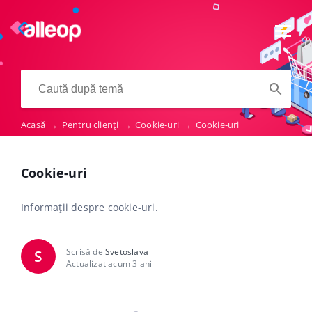
Acasă
→
Pentru clienți
→
Cookie-uri
→
Cookie-uri
Cookie-uri
Informații despre cookie-uri.
Scrisă de
Svetoslava
S
Actualizat acum 3 ani