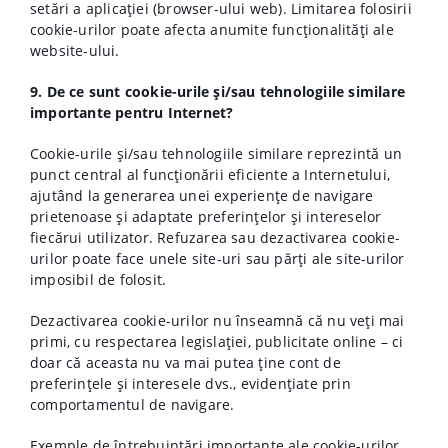
setări a aplicației (browser-ului web). Limitarea folosirii
cookie-urilor poate afecta anumite funcționalități ale
website-ului.
9. De ce sunt cookie-urile și/sau tehnologiile similare
importante pentru Internet?
Cookie-urile și/sau tehnologiile similare reprezintă un
punct central al funcționării eficiente a Internetului,
ajutând la generarea unei experiențe de navigare
prietenoase și adaptate preferințelor și intereselor
fiecărui utilizator. Refuzarea sau dezactivarea cookie-
urilor poate face unele site-uri sau părți ale site-urilor
imposibil de folosit.
Dezactivarea cookie-urilor nu înseamnă că nu veți mai
primi, cu respectarea legislației, publicitate online – ci
doar că aceasta nu va mai putea ține cont de
preferințele și interesele dvs., evidențiate prin
comportamentul de navigare.
Exemple de întrebuințări importante ale cookie-urilor