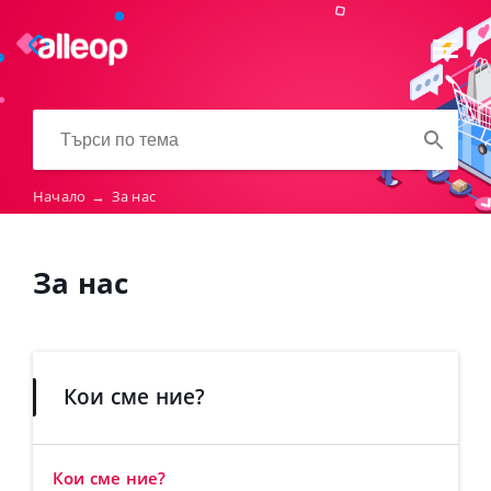
Начало
→
За нас
За нас
Кои сме ние?
Кои сме ние?