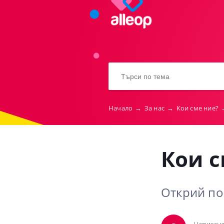
Начало
→
За нас
→
Кои сме ние?
Кои с
Открий пов