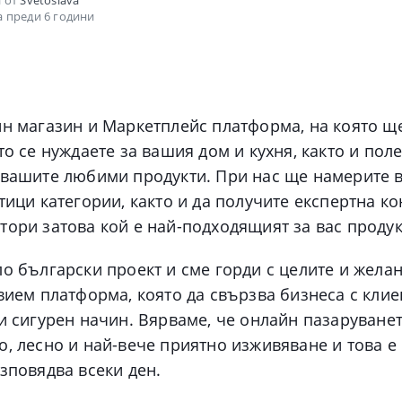
 от
Svetoslava
 преди 6 години
йн магазин и Маркетплейс платформа, на която щ
то се нуждаете за вашия дом и кухня, както и пол
 вашите любими продукти. При нас ще намерите 
тици категории, както и да получите експертна ко
тори затова кой е най-подходящият за вас продук
о български проект и сме горди с целите и желан
вием платформа, която да свързва бизнеса с клие
и сигурен начин. Вярваме, че онлайн пазаруванет
, лесно и най-вече приятно изживяване и това е
изповядва всеки ден.