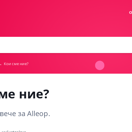
О
→
Кои сме ние?
ме ние?
ече за Alleop.