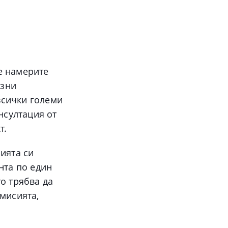
е намерите
езни
всички големи
нсултация от
т.
ията си
нта по един
о трябва да
 мисията,