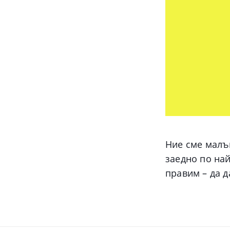
Ние сме малъ
заедно по най
правим – да 