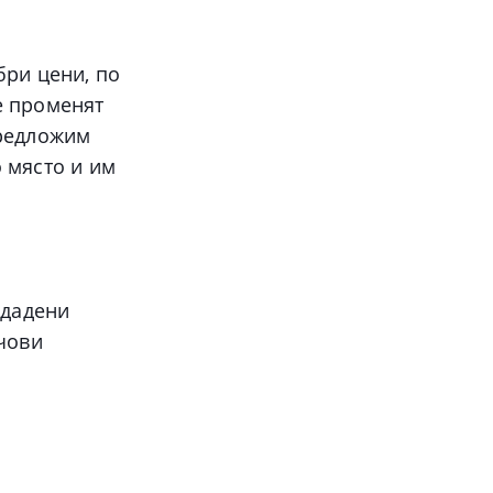
бри цени, по
е променят
предложим
 място и им
 дадени
ючови