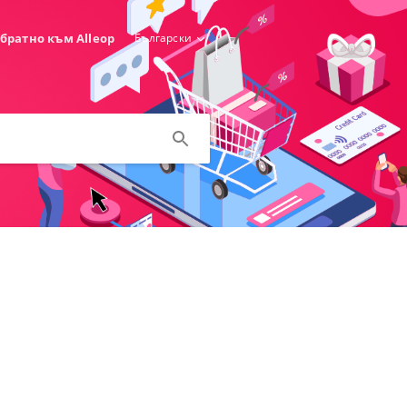
братно към Alleop
Български