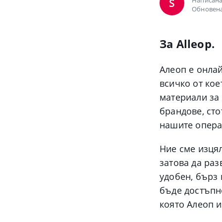
Написана
S
Обновена
За Alleop.
Алеоп е онла
всичко от кое
материали за
брандове, сто
нашите опера
Ние сме изцял
затова да раз
удобен, бърз 
бъде достъпно
която Алеоп 