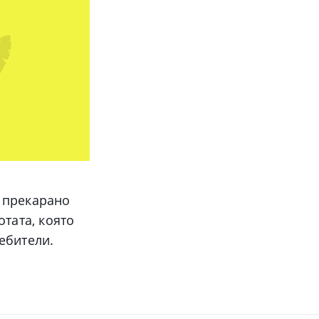
 прекарано
отата, която
ебители.