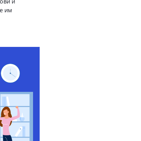
ови и
е им