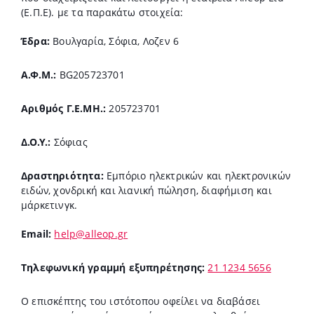
(Ε.Π.Ε). με τα παρακάτω στοιχεία:
Έδρα:
Βουλγαρία, Σόφια, Λοζεν 6
Α.Φ.Μ.:
BG205723701
Αριθμός Γ.Ε.ΜΗ.:
205723701
Δ.Ο.Υ.:
Σόφιας
Δραστηριότητα:
Εμπόριο ηλεκτρικών και ηλεκτρονικών
ειδών, χονδρική και λιανική πώληση, διαφήμιση και
μάρκετινγκ.
Email:
help@alleop.gr
Tηλεφωνική γραμμή εξυπηρέτησης:
21 1234 5656
Ο επισκέπτης του ιστότοπου οφείλει να διαβάσει