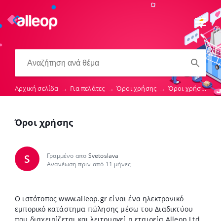
Αρχική σελίδα
→
Για πελάτες
→
Όροι χρήσης
→
Όροι χρήσης
Όροι χρήσης
Γραμμένο απο
Svetoslava
S
Ανανέωση πριν από 11 μήνες
O ιστότοπος www.alleop.gr είναι ένα ηλεκτρονικό
εμπορικό κατάστημα πώλησης μέσω του Διαδικτύου
που διαχειρίζεται και λειτουργεί η εταιρεία Alleop Ltd