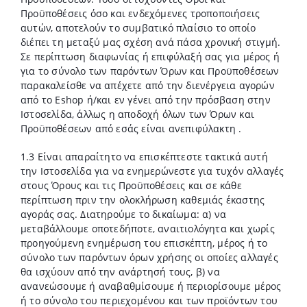
Προϋποθέσεις όσο και ενδεχόμενες τροποποιήσεις
αυτών, αποτελούν το συμβατικό πλαίσιο το οποίο
διέπει τη μεταξύ μας σχέση ανά πάσα χρονική στιγμή.
Σε περίπτωση διαφωνίας ή επιφύλαξή σας για μέρος ή
για το σύνολο των παρόντων Όρων και Προϋποθέσεων
παρακαλείσθε να απέχετε από την διενέργεια αγορών
από το Eshop ή/και εν γένει από την πρόσβαση στην
Ιστοσελίδα, άλλως η αποδοχή όλων των Όρων και
Προϋποθέσεων από εσάς είναι ανεπιφύλακτη .
1.3 Είναι απαραίτητο να επισκέπτεστε τακτικά αυτή
την Ιστοσελίδα για να ενημερώνεστε για τυχόν αλλαγές
στους Όρους και τις Προϋποθέσεις και σε κάθε
περίπτωση πριν την ολοκλήρωση καθεμιάς έκαστης
αγοράς σας. Διατηρούμε το δικαίωμα: α) να
μεταβάλλουμε οποτεδήποτε, αναιτιολόγητα και χωρίς
προηγούμενη ενημέρωση του επισκέπτη, μέρος ή το
σύνολο των παρόντων όρων χρήσης οι οποίες αλλαγές
θα ισχύουν από την ανάρτησή τους, β) να
ανανεώσουμε ή αναβαθμίσουμε ή περιορίσουμε μέρος
ή το σύνολο του περιεχομένου και των προϊόντων του