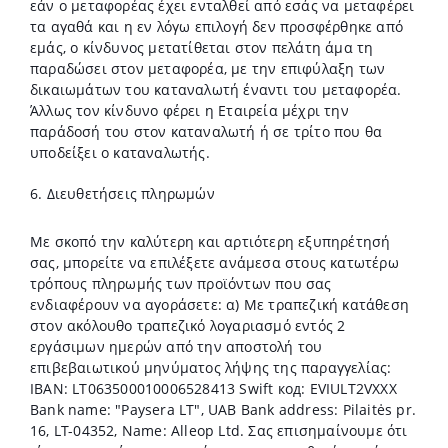
εάν ο μεταφορέας έχει ενταλθεί από εσάς να μεταφέρει
τα αγαθά και η εν λόγω επιλογή δεν προσφέρθηκε από
εμάς, ο κίνδυνος μετατίθεται στον πελάτη άμα τη
παραδώσει στον μεταφορέα, με την επιφύλαξη των
δικαιωμάτων του καταναλωτή έναντι του μεταφορέα.
Άλλως τον κίνδυνο φέρει η Εταιρεία μέχρι την
παράδοσή του στον καταναλωτή ή σε τρίτο που θα
υποδείξει ο καταναλωτής.
6. Διευθετήσεις πληρωμών
Με σκοπό την καλύτερη και αρτιότερη εξυπηρέτησή
σας, μπορείτε να επιλέξετε ανάμεσα στους κατωτέρω
τρόπους πληρωμής των προϊόντων που σας
ενδιαφέρουν να αγοράσετε: α) Με τραπεζική κατάθεση
στον ακόλουθο τραπεζικό λογαριασμό εντός 2
εργάσιμων ημερών από την αποστολή του
επιβεβαιωτικού μηνύματος λήψης της παραγγελίας:
IBAN: LT063500010006528413 Swift код: EVIULT2VXXX
Bank name: "Paysera LT", UAB Bank address: Pilaitės pr.
16, LT-04352, Name: Alleop Ltd. Σας
επισημαίνουμε ότι