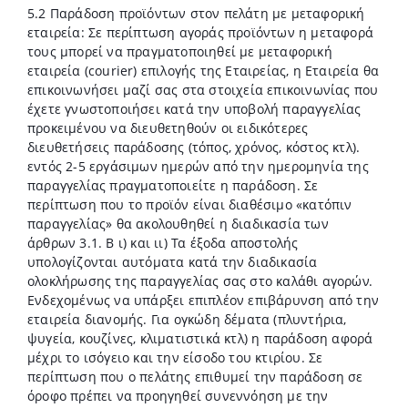
5.2 Παράδοση προϊόντων στον πελάτη με μεταφορική
εταιρεία: Σε περίπτωση αγοράς προϊόντων η μεταφορά
τους μπορεί να πραγματοποιηθεί με μεταφορική
εταιρεία (courier) επιλογής της Εταιρείας, η Εταιρεία θα
επικοινωνήσει μαζί σας στα στοιχεία επικοινωνίας που
έχετε γνωστοποιήσει κατά την υποβολή παραγγελίας
προκειμένου να διευθετηθούν οι ειδικότερες
διευθετήσεις παράδοσης (τόπος, χρόνος, κόστος κτλ).
εντός 2-5 εργάσιμων ημερών από την ημερομηνία της
παραγγελίας πραγματοποιείτε η παράδοση. Σε
περίπτωση που το προϊόν είναι διαθέσιμο «κατόπιν
παραγγελίας» θα ακολουθηθεί η διαδικασία των
άρθρων 3.1. Β ι) και ιι) Τα έξοδα αποστολής
υπολογίζονται αυτόματα κατά την διαδικασία
ολοκλήρωσης της παραγγελίας σας στο καλάθι αγορών.
Ενδεχομένως να υπάρξει επιπλέον επιβάρυνση από την
εταιρεία διανομής. Για ογκώδη δέματα (πλυντήρια,
ψυγεία, κουζίνες, κλιματιστικά κτλ) η παράδοση αφορά
μέχρι το ισόγειο και την είσοδο του κτιρίου. Σε
περίπτωση που ο πελάτης επιθυμεί την παράδοση σε
όροφο πρέπει να προηγηθεί συνεννόηση με την