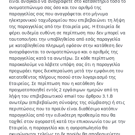
είναι αναγκαίο να αναγράφετε στο καταθετήριο τόσο το
ονοματεπώνυμο σας όσο και τον αριθμό της
παραγγελίας σας που αναγράφεται στο μήνυμα
ηλεκτρονικού ταχυδρομείου που επιβεβαιώνει τη λήψη
της παραγγελίας από την Εταιρεία μας. Η Εταιρεία δε
φέρει ουδεμία ευθύνη σε περίπτωση που δεν μπορεί να
ταυτοποιήσει την υποβληθείσα από εσάς παραγγελία
με καταβληθείσα πληρωμή εφόσον στην κατάθεση δεν
αναγράφονται το ονοματεπώνυμο και ο αριθμός της
παραγγελίας κατά τα ανωτέρω. Σε κάθε περίπτωση
παρακαλούμε να λάβετε υπόψη σας ότι η παραγγελία
προχωράει προς διεκπεραίωση μετά την εμφάνιση του
κατατεθέντος πλήρους ποσού στον λογαριασμό της
Εταιρείας. Σε περίπτωση που η κατάθεση δεν
πραγματοποιηθεί εντός 2 εργάσιμων ημερών από τη
λήψη του επιβεβαιωτικού email του άρθρου 3.1.B
ανωτέρω (επιβεβαίωση σύναψης της σύμβασης) ή στις
περιπτώσεις που το προϊόν είναι διαθέσιμο κατόπιν
παραγγελίας από την ειδικότερη προθεσμία που θα
ταχθεί στον αγοραστή κατά την επικοινωνία του με την
Εταιρεία, η παραγγελία και η αγοραπωλησία θα
ακυρώνονται τελείως το δε προϊόν θα αποδεσμεύεται.