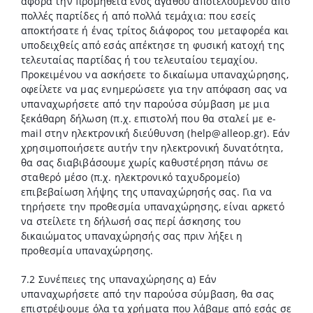
αφορά την προμήθεια ενός αγαθού αποτελούμενου από
πολλές παρτίδες ή από πολλά τεμάχια: που εσείς
αποκτήσατε ή ένας τρίτος διάφορος του μεταφορέα και
υποδειχθείς από εσάς απέκτησε τη φυσική κατοχή της
τελευταίας παρτίδας ή του τελευταίου τεμαχίου.
Προκειμένου να ασκήσετε το δικαίωμα υπαναχώρησης,
οφείλετε να μας ενημερώσετε για την απόφαση σας να
υπαναχωρήσετε από την παρούσα σύμβαση με μια
ξεκάθαρη δήλωση (π.χ. επιστολή που θα σταλεί με e-
mail στην ηλεκτρονική διεύθυνση (
help@alleop.gr
). Εάν
χρησιμοποιήσετε αυτήν την ηλεκτρονική δυνατότητα,
θα σας διαβιβάσουμε χωρίς καθυστέρηση πάνω σε
σταθερό μέσο (π.χ. ηλεκτρονικό ταχυδρομείο)
επιβεβαίωση λήψης της υπαναχώρησής σας. Για να
τηρήσετε την προθεσμία υπαναχώρησης, είναι αρκετό
να στείλετε τη δήλωσή σας περί άσκησης του
δικαιώματος υπαναχώρησής σας πριν λήξει η
προθεσμία υπαναχώρησης.
7.2 Συνέπειες της υπαναχώρησης α) Εάν
υπαναχωρήσετε από την παρούσα σύμβαση, θα σας
επιστρέψουμε όλα τα χρήματα που λάβαμε από εσάς σε