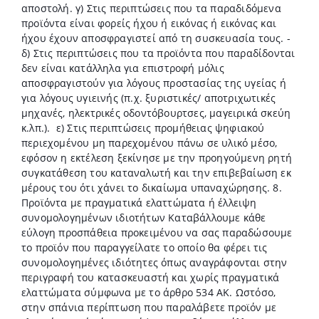
αποστολή. γ)­ Στις περιπτώσεις που τα παραδιδόμενα
προϊόντα είναι φορείς ήχου ή εικόνας ή εικόνας και
ήχου έχουν αποσφραγιστεί από τη συσκευασία τους. ­
δ) Στις περιπτώσεις που τα προϊόντα που παραδίδονται
δεν είναι κατάλληλα για επιστροφή μόλις
αποσφραγιστούν για λόγους προστασίας της υγείας ή
για λόγους υγιεινής (π.χ. ξυριστικές/ αποτριχωτικές
μηχανές, ηλεκτρικές οδοντόβουρτσες, μαγειρικά σκεύη
κ.λπ.). ­ ε) Στις περιπτώσεις προμήθειας ψηφιακού
περιεχομένου μη παρεχομένου πάνω σε υλικό μέσο,
εφόσον η εκτέλεση ξεκίνησε με την προηγούμενη ρητή
συγκατάθεση του καταναλωτή και την επιβεβαίωση εκ
μέρους του ότι χάνει το δικαίωμα υπαναχώρησης. 8.
Προϊόντα με πραγματικά ελαττώματα ή έλλειψη
συνομολογημένων ιδιοτήτων Καταβάλλουμε κάθε
εύλογη προσπάθεια προκειμένου να σας παραδώσουμε
το προϊόν που παραγγείλατε το οποίο θα φέρει τις
συνομολογημένες ιδιότητες όπως αναγράφονται στην
περιγραφή του κατασκευαστή και χωρίς πραγματικά
ελαττώματα σύμφωνα με το άρθρο 534 ΑΚ. Ωστόσο,
στην σπάνια περίπτωση που παραλάβετε προϊόν με