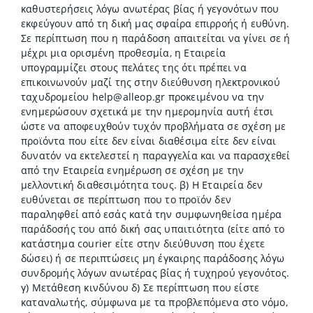
καθυστερήσεις λόγω ανωτέρας βίας ή γεγονότων που
εκφεύγουν από τη δική μας σφαίρα επιρροής ή ευθύνη.
Σε περίπτωση που η παράδοση απαιτείται να γίνει σε ή
μέχρι μια ορισμένη προθεσμία, η Εταιρεία
υπογραμμίζει στους πελάτες της ότι πρέπει να
επικοινωνούν μαζί της στην διεύθυνση ηλεκτρονικού
ταχυδρομείου
help@alleop.gr
προκειμένου να την
ενημερώσουν σχετικά με την ημερομηνία αυτή έτσι
ώστε να αποφευχθούν τυχόν προβλήματα σε σχέση με
προϊόντα που είτε δεν είναι διαθέσιμα είτε δεν είναι
δυνατόν να εκτελεστεί η παραγγελία και να παρασχεθεί
από την Εταιρεία ενημέρωση σε σχέση με την
μελλοντική διαθεσιμότητα τους. β) Η Εταιρεία δεν
ευθύνεται σε περίπτωση που το προϊόν δεν
παραληφθεί από εσάς κατά την συμφωνηθείσα ημέρα
παράδοσής του από δική σας υπαιτιότητα (είτε από το
κατάστημα courier είτε στην διεύθυνση που έχετε
δώσει) ή σε περιπτώσεις μη έγκαιρης παράδοσης λόγω
συνδρομής λόγων ανωτέρας βίας ή τυχηρού γεγονότος.
γ) Μετάθεση κινδύνου δ) Σε περίπτωση που είστε
καταναλωτής, σύμφωνα με τα προβλεπόμενα στο νόμο,