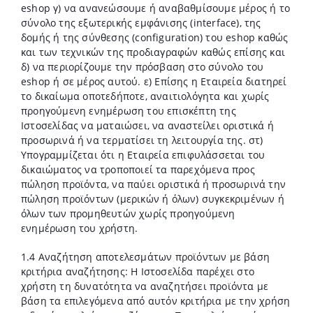
eshop γ) να ανανεώσουμε ή αναβαθμίσουμε μέρος ή το
σύνολο της εξωτερικής εμφάνισης (interface), της
δομής ή της σύνθεσης (configuration) του eshop καθώς
και των τεχνικών της προδιαγραφών καθώς επίσης και
δ) να περιορίζουμε την πρόσβαση στο σύνολο του
eshop ή σε μέρος αυτού. ε) Επίσης η Εταιρεία διατηρεί
το δικαίωμα οποτεδήποτε, αναιτιολόγητα και χωρίς
προηγούμενη ενημέρωση του επισκέπτη της
Ιστοσελίδας να ματαιώσει, να αναστείλει οριστικά ή
προσωρινά ή να τερματίσει τη λειτουργία της. στ)
Υπογραμμίζεται ότι η Εταιρεία επιφυλάσσεται του
δικαιώματος να τροποποιεί τα παρεχόμενα προς
πώληση προϊόντα, να παύει οριστικά ή προσωρινά την
πώληση προϊόντων (μερικών ή όλων) συγκεκριμένων ή
όλων των προμηθευτών χωρίς προηγούμενη
ενημέρωση του χρήστη.
1.4 Αναζήτηση αποτελεσμάτων προϊόντων με βάση
κριτήρια αναζήτησης: Η Ιστοσελίδα παρέχει στο
χρήστη τη δυνατότητα να αναζητήσει προϊόντα με
βάση τα επιλεγόμενα από αυτόν κριτήρια με την χρήση