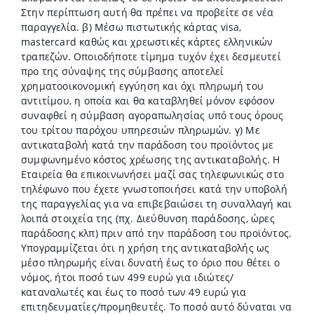
Στην περίπτωση αυτή θα πρέπει να προβείτε σε νέα
παραγγελία. β) Μέσω πιστωτικής κάρτας visa,
mastercard καθώς και χρεωστικές κάρτες ελληνικών
τραπεζών. Οποιοδήποτε τίμημα τυχόν έχει δεσμευτεί
προ της σύναψης της σύμβασης αποτελεί
χρηματοοικονομική εγγύηση και όχι πληρωμή του
αντιτίμου, η οποία και θα καταβληθεί μόνον εφόσον
συναφθεί η σύμβαση αγοραπωλησίας υπό τους όρους
του τρίτου παρόχου υπηρεσιών πληρωμών. γ) Με
αντικαταβολή κατά την παράδοση του προϊόντος με
συμφωνημένο κόστος χρέωσης της αντικαταβολής. Η
Εταιρεία θα επικοινωνήσει μαζί σας τηλεφωνικώς στο
τηλέφωνο που έχετε γνωστοποιήσει κατά την υποβολή
της παραγγελίας για να επιβεβαιώσει τη συναλλαγή και
λοιπά στοιχεία της (πχ. Διεύθυνση παράδοσης, ώρες
παράδοσης κλπ) πριν από την παράδοση του προϊόντος.
Υπογραμμίζεται ότι η χρήση της αντικαταβολής ως
μέσο πληρωμής είναι δυνατή έως το όριο που θέτει ο
νόμος, ήτοι ποσό των 499 ευρώ για ιδιώτες/
καταναλωτές και έως το ποσό των 49 ευρώ για
επιτηδευματίες/προμηθευτές. Το ποσό αυτό δύναται να