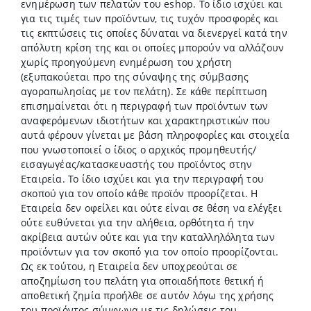
ενημέρωση των πελατών του eshop. Το ίδιο ισχύει και
για τις τιμές των προϊόντων, τις τυχόν προσφορές και
τις εκπτώσεις τις οποίες δύναται να διενεργεί κατά την
απόλυτη κρίση της και οι οποίες μπορούν να αλλάζουν
χωρίς προηγούμενη ενημέρωση του χρήστη
(εξυπακούεται προ της σύναψης της σύμβασης
αγοραπωλησίας με τον πελάτη). Σε κάθε περίπτωση
επισημαίνεται ότι η περιγραφή των προϊόντων των
αναφερόμενων ιδιοτήτων και χαρακτηριστικών που
αυτά φέρουν γίνεται με βάση πληροφορίες και στοιχεία
που γνωστοποιεί ο ίδιος ο αρχικός προμηθευτής/
εισαγωγέας/κατασκευαστής του προϊόντος στην
Εταιρεία. Το ίδιο ισχύει και για την περιγραφή του
σκοπού για τον οποίο κάθε προϊόν προορίζεται. Η
Εταιρεία δεν οφείλει και ούτε είναι σε θέση να ελέγξει
ούτε ευθύνεται για την αλήθεια, ορθότητα ή την
ακρίβεια αυτών ούτε και για την καταλληλόλητα των
προϊόντων για τον σκοπό για τον οποίο προορίζονται.
Ως εκ τούτου, η Εταιρεία δεν υποχρεούται σε
αποζημίωση του πελάτη για οποιαδήποτε θετική ή
αποθετική ζημία προήλθε σε αυτόν λόγω της χρήσης
του προϊόντος σύμφωνα με τις δηλώσεις του