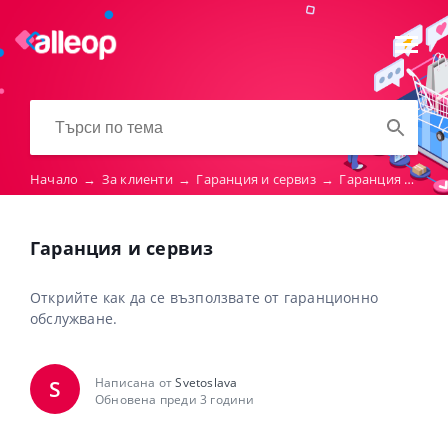
Начало
→
За клиенти
→
Гаранция и сервиз
→
Гаранция и сервиз
Гаранция и сервиз
Открийте как да се възползвате от гаранционно
обслужване.
Написана от
Svetoslava
S
Обновена преди 3 години