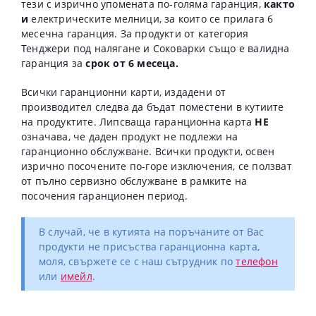
тези с изрично упомената по-голяма гаранция,
както
и
електрическите мелници, за които се прилага 6
месечна гаранция. За продукти от категория
Тенджери под налягане и Соковарки също е валидна
гаранция за
срок от 6 месеца.
Всички гаранционни карти, издадени от
производител следва да бъдат поместени в кутиите
на продуктите. Липсваща гаранционна карта
НЕ
означава, че даден продукт не подлежи на
гаранционно обслужване. Всички продукти, освен
изрично посочените по-горе изключения, се ползват
от пълно сервизно обслужване в рамките на
посочения гаранционен период.
В случай, че в кутията на поръчаните от Вас
продукти не присъства гаранционна карта,
моля, свържете се с наш сътрудник по
телефон
или
имейл
.