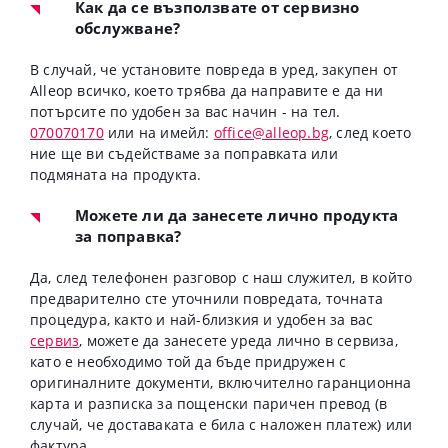
Как да се възползвате от сервизно
обслужване?
В случай, че установите повреда в уред, закупен от
Alleop всичко, което трябва да направите е да ни
потърсите по удобен за вас начин - на тел.
070070170
или на имейл:
office@alleop.bg
, след което
ние ще ви съдействаме за поправката или
подмяната на продукта.
Можете ли да занесете лично продукта
за поправка?
Да, след телефонен разговор с наш служител, в който
предварително сте уточнили повредата, точната
процедура, както и най-близкия и удобен за вас
сервиз
, можете да занесете уреда лично в сервиза,
като е необходимо той да бъде придружен с
оригиналните документи, включително гаранционна
карта и разписка за пощенски паричен превод (в
случай, че доставаката е била с наложен платеж) или
фактура.