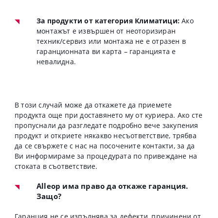
За продукти от категория Климатици:
Ако
монтажът е извършен от неоторизиран
техник/сервиз или монтажа не е отразен в
гаранционната ви карта – гаранцията е
невалидна.
В този случай може да откажете да приемете
продукта още при доставянето му от куриера. Ако сте
пропуснали да разгледате подробно вече закупения
продукт и откриете някакво несъответствие, трябва
да се свържете с нас на посочените контакти, за да
Ви информираме за процедурата по привеждане на
стоката в съответствие.
Alleop има право да откаже гаранция.
Защо?
Гаранция не се изпълнява за дефекти, причинени от