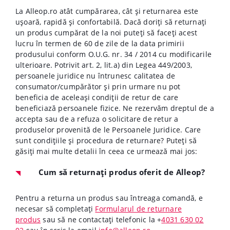
La Alleop.ro atât cumpărarea, cât și returnarea este
ușoară, rapidă și confortabilă. Dacă doriți să returnați
un produs cumpărat de la noi puteți să faceți acest
lucru în termen de 60 de zile de la data primirii
produsului conform O.U.G. nr. 34 / 2014 cu modificarile
ulterioare. Potrivit art. 2, lit.a) din Legea 449/2003,
persoanele juridice nu întrunesc calitatea de
consumator/cumpărător și prin urmare nu pot
beneficia de aceleași condiții de retur de care
beneficiază persoanele fizice. Ne rezervăm dreptul de a
accepta sau de a refuza o solicitare de retur a
produselor provenită de le Persoanele Juridice. Care
sunt condițiile și procedura de returnare?
Puteți să
găsiți mai multe detalii în ceea ce urmează mai jos:
Cum să returnați produs oferit de Alleop?
Pentru a returna un produs sau întreaga comandă, e
necesar să completați
Formularul de returnare
produs
sau să ne contactați telefonic la +
4
031 630 02