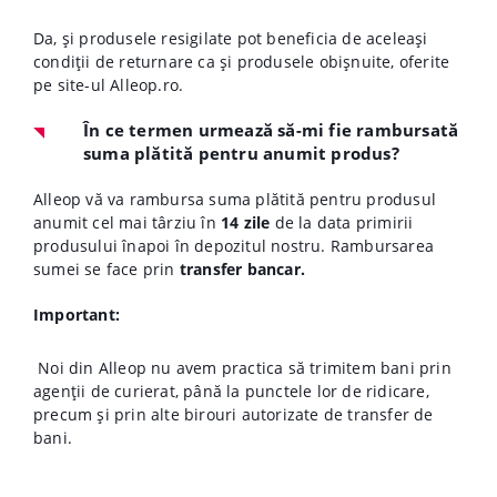
Da, și produsele resigilate pot beneficia de aceleași
condiții de returnare ca și produsele obișnuite, oferite
pe site-ul Alleop.ro.
În ce termen urmează să-mi fie rambursată
suma plătită pentru anumit produs?
Alleop vă va rambursa suma plătită pentru produsul
anumit cel mai târziu în
14 zile
de la data primirii
produsului înapoi în depozitul nostru. Rambursarea
sumei se face prin
transfer bancar.
Important:
Noi din Alleop nu avem practica să trimitem bani prin
agenții de curierat, până la punctele lor de ridicare,
precum și prin alte birouri autorizate de transfer de
bani.