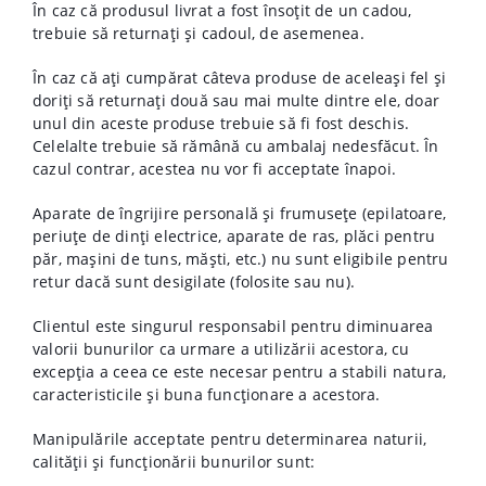
În caz că produsul livrat a fost însoțit de un cadou,
trebuie să returnați și cadoul, de asemenea.
În caz că ați cumpărat câteva produse de aceleași fel și
doriți să returnați două sau mai multe dintre ele, doar
unul din aceste produse trebuie să fi fost deschis.
Celelalte trebuie să rămână cu ambalaj nedesfăcut. În
cazul contrar, acestea nu vor fi acceptate înapoi.
Aparate de îngrijire personală și frumusețe (epilatoare,
periuțe de dinți electrice, aparate de ras, plăci pentru
păr, mașini de tuns, măști, etc.) nu sunt eligibile pentru
retur dacă sunt desigilate (folosite sau nu).
Clientul este singurul responsabil pentru diminuarea
valorii bunurilor ca urmare a utilizării acestora, cu
excepția a ceea ce este necesar pentru a stabili natura,
caracteristicile și buna funcționare a acestora.
Manipulările acceptate pentru determinarea naturii,
calității și funcționării bunurilor sunt: