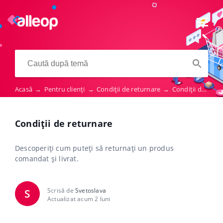
Acasă
→
Pentru clienți
→
Condiții de returnare
→
Condiții de returnare
Condiții de returnare
Descoperiți cum puteți să returnați un produs
comandat și livrat.
Scrisă de
Svetoslava
S
Actualizat acum 2 luni