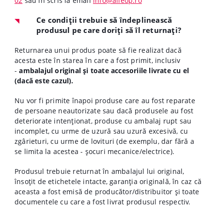
02
sau în scris la email
info@alleop.ro
Ce condiții trebuie să îndeplinească
produsul pe care doriți să îl returnați?
Returnarea unui produs poate să fie realizat dacă
acesta este în starea în care a fost primit, inclusiv
-
ambalajul original și toate accesoriile livrate cu el
(dacă este cazul).
Nu vor fi primite înapoi produse care au fost reparate
de persoane neautorizate sau dacă produsele au fost
deteriorate intenționat, produse cu ambalaj rupt sau
incomplet, cu urme de uzură sau uzură excesivă, cu
zgârieturi, cu urme de lovituri (de exemplu, dar fără a
se limita la acestea - șocuri mecanice/electrice).
Produsul trebuie returnat în ambalajul lui original,
însoțit de etichetele intacte, garanția originală, în caz că
aceasta a fost emisă de producător/distribuitor și toate
documentele cu care a fost livrat produsul respectiv.