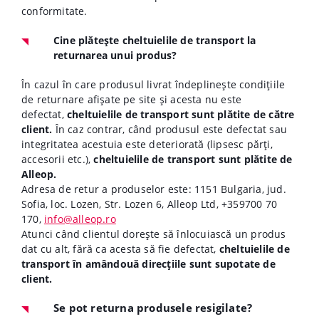
conformitate.
Cine plătește cheltuielile de transport la
returnarea unui produs?
În cazul în care produsul livrat îndeplinește condițiile
de returnare afișate pe site și acesta nu este
defectat,
cheltuielile de transport sunt plătite de către
client.
În caz contrar, când produsul este defectat sau
integritatea acestuia este deteriorată (lipsesc părți,
accesorii etc.),
cheltuielile de transport sunt plătite de
Alleop.
Adresa de retur a produselor este:
1151 Bulgaria, jud.
Sofia, loc. Lozen, Str. Lozen 6, Alleop Ltd, +359700 70
170,
info@alleop.ro
Atunci când clientul dorește să înlocuiască un produs
dat cu alt, fără ca acesta să fie defectat,
cheltuielile de
transport în amândouă direcțiile sunt supotate de
client.
Se pot returna produsele resigilate?